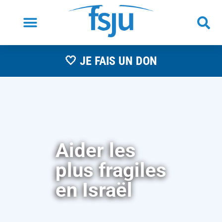
🤍 JE FAIS UN DON
Aider les
plus fragiles
en Israël