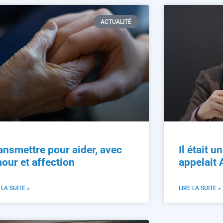
ACTUALITÉ
ansmettre pour aider, avec
Il était u
our et affection
appelait
 LA SUITE »
LIRE LA SUITE »