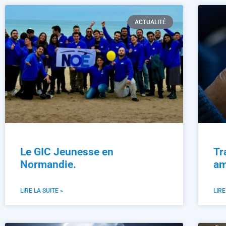
ACTUALITÉ
Le GIC Jeunesse en
Tr
Normandie.
am
LIRE LA SUITE »
LIRE