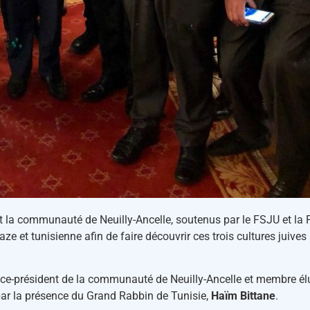
la communauté de Neuilly-Ancelle, soutenus par le FSJU et la Fo
et tunisienne afin de faire découvrir ces trois cultures juives a
vice-président de la communauté de Neuilly-Ancelle et membre él
 par la présence du Grand Rabbin de Tunisie,
Haïm Bittane
.