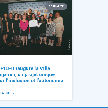
ACTUALITÉ
PIEH inaugure la Villa
njamin, un projet unique
ur l’inclusion et l’autonomie
 LA SUITE »