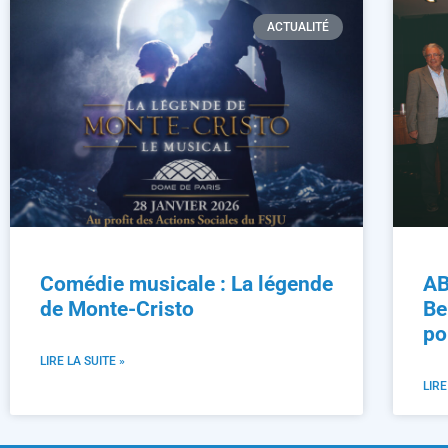
ACTUALITÉ
Comédie musicale : La légende
AB
de Monte-Cristo
Be
po
LIRE LA SUITE »
LIRE