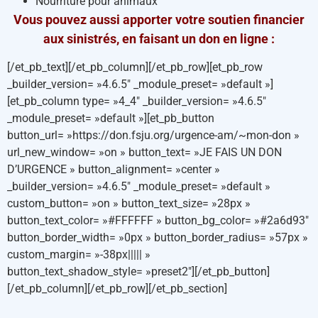
Nourriture pour animaux
Vous pouvez aussi apporter votre soutien financier
aux sinistrés, en faisant un don en ligne :
[/et_pb_text][/et_pb_column][/et_pb_row][et_pb_row
_builder_version= »4.6.5″ _module_preset= »default »]
[et_pb_column type= »4_4″ _builder_version= »4.6.5″
_module_preset= »default »][et_pb_button
button_url= »https://don.fsju.org/urgence-am/~mon-don »
url_new_window= »on » button_text= »JE FAIS UN DON
D’URGENCE » button_alignment= »center »
_builder_version= »4.6.5″ _module_preset= »default »
custom_button= »on » button_text_size= »28px »
button_text_color= »#FFFFFF » button_bg_color= »#2a6d93″
button_border_width= »0px » button_border_radius= »57px »
custom_margin= »-38px||||| »
button_text_shadow_style= »preset2″][/et_pb_button]
[/et_pb_column][/et_pb_row][/et_pb_section]