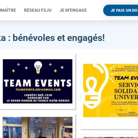
NNAÎTRE
RÉSEAU FSJU
JE M’ENGAGE
JE FAIS UN D
a : bénévoles et engagés!