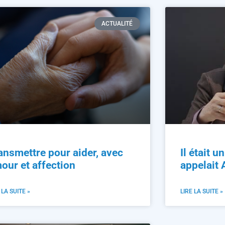
ACTUALITÉ
ansmettre pour aider, avec
Il était u
our et affection
appelait
 LA SUITE »
LIRE LA SUITE »