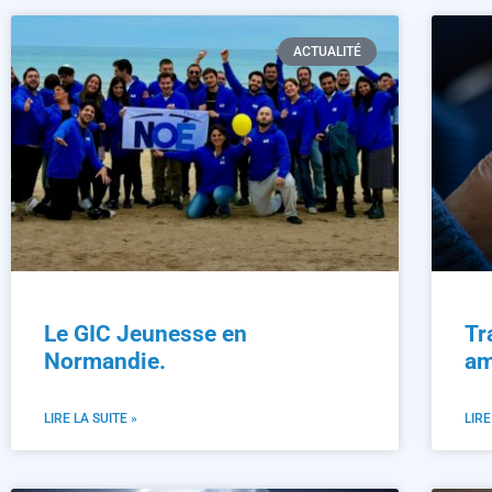
ACTUALITÉ
Le GIC Jeunesse en
Tr
Normandie.
am
LIRE LA SUITE »
LIRE