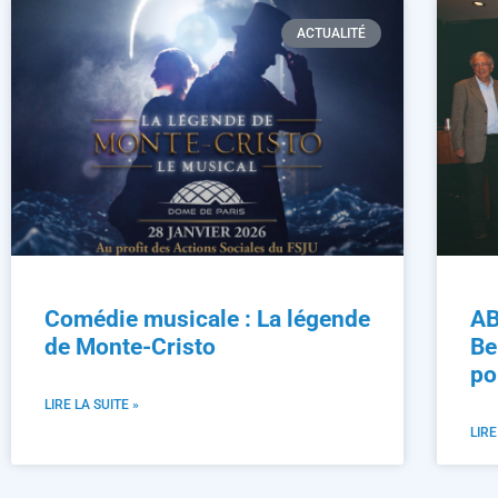
ACTUALITÉ
Comédie musicale : La légende
AB
de Monte-Cristo
Be
po
LIRE LA SUITE »
LIRE