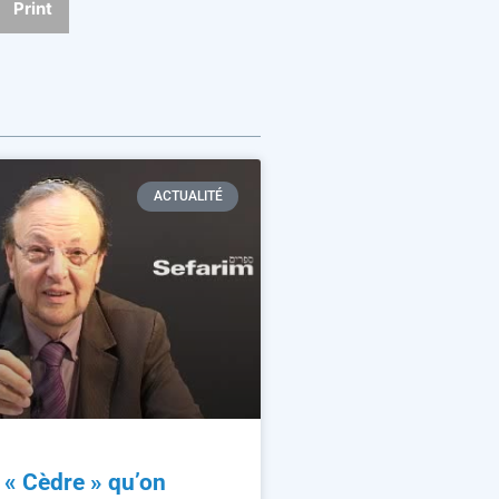
Print
ACTUALITÉ
n « Cèdre » qu’on