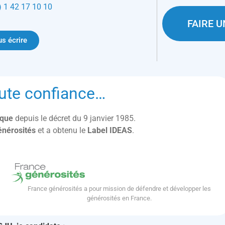
) 1 42 17 10 10
FAIRE 
s écrire
ute confiance…
lique
depuis le décret du 9 janvier 1985.
énérosités
et a obtenu le
Label IDEAS
.
France générosités a pour mission de défendre et développer les
générosités en France.