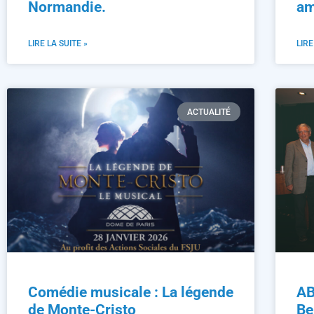
Normandie.
am
LIRE LA SUITE »
LIRE
ACTUALITÉ
Comédie musicale : La légende
AB
de Monte-Cristo
Be