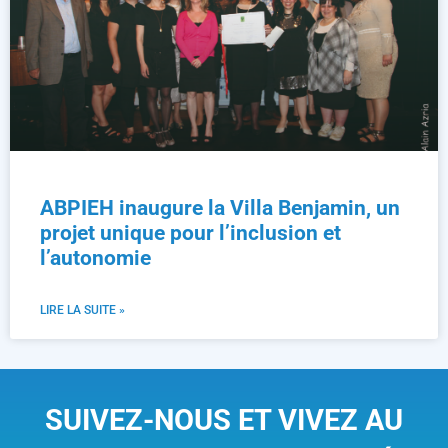
ABPIEH inaugure la Villa Benjamin, un
projet unique pour l’inclusion et
l’autonomie
LIRE LA SUITE »
SUIVEZ-NOUS ET VIVEZ AU