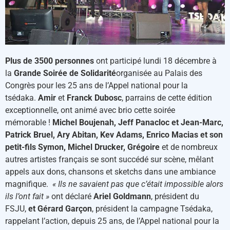
Plus de 3500 personnes
ont participé lundi 18 décembre à
la
Grande Soirée de Solidarité
organisée au Palais des
Congrès pour les 25 ans de l’Appel national pour la
tsédaka.
Amir
et
Franck Dubosc
, parrains de cette édition
exceptionnelle, ont animé avec brio cette soirée
mémorable !
Michel Boujenah, Jeff Panacloc et Jean-Marc,
Patrick Bruel, Ary Abitan, Kev Adams, Enrico Macias et son
petit-fils Symon, Michel Drucker, Grégoire
et de nombreux
autres artistes français se sont succédé sur scène, mêlant
appels aux dons, chansons et sketchs dans une ambiance
magnifique.
« Ils ne savaient pas que c’était impossible alors
ils l’ont fait »
ont déclaré
Ariel Goldmann
, président du
FSJU,
et Gérard Garçon
, président la campagne Tsédaka,
rappelant l’action, depuis 25 ans, de l’Appel national pour la