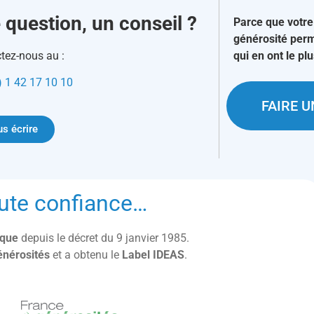
 question, un conseil ?
Parce que votre
générosité perm
tez-nous au :
qui en ont le pl
) 1 42 17 10 10
FAIRE 
s écrire
ute confiance…
lique
depuis le décret du 9 janvier 1985.
énérosités
et a obtenu le
Label IDEAS
.