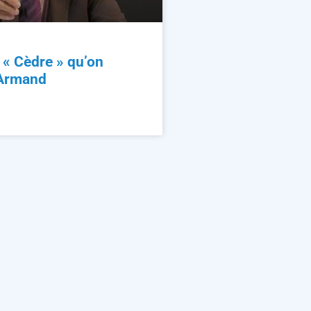
n « Cèdre » qu’on
 Armand