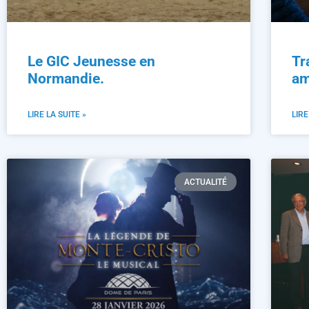
Le GIC Jeunesse en
Tr
Normandie.
am
LIRE LA SUITE »
LIRE
ACTUALITÉ