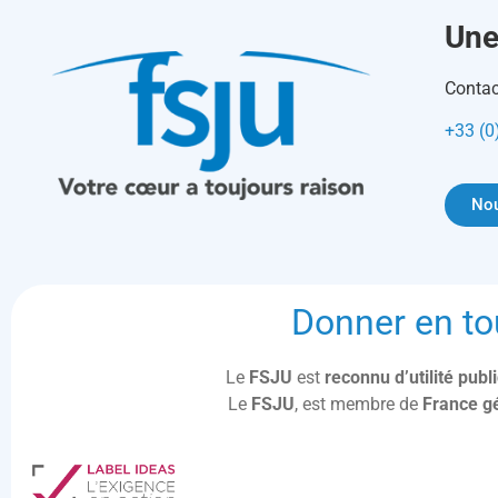
Une
Contac
+33 (0
Nou
Donner en to
Le
FSJU
est
reconnu d’utilité pub
Le
FSJU
, est membre de
France g