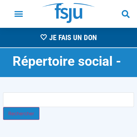
🤍 JE FAIS UN DON
Répertoire social -
A