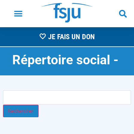
🤍 JE FAIS UN DON
Répertoire social -
A