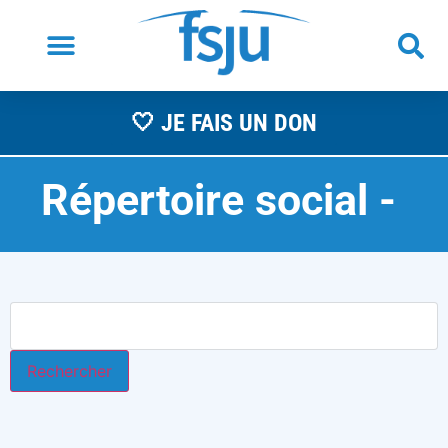
🤍 JE FAIS UN DON
Répertoire social -
A