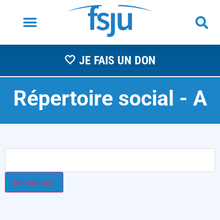
🤍 JE FAIS UN DON
Répertoire social -
A
s
s