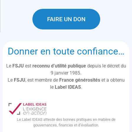
permet d’agir pour celles et ceux qui en ont le plus
besoin. Merci !
FAIRE UN DON
Donner en toute confiance…
Le
FSJU
est
reconnu d’utilité publique
depuis le décret du
9 janvier 1985.
Le
FSJU
, est membre de
France générosités
et a obtenu
le
Label IDEAS
.