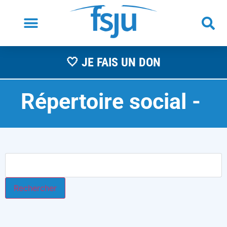
🤍 JE FAIS UN DON
Répertoire social -
A