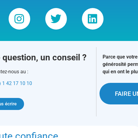
 question, un conseil ?
Parce que votre
générosité perm
tez-nous au :
qui en ont le pl
) 1 42 17 10 10
FAIRE 
s écrire
ute confiance…