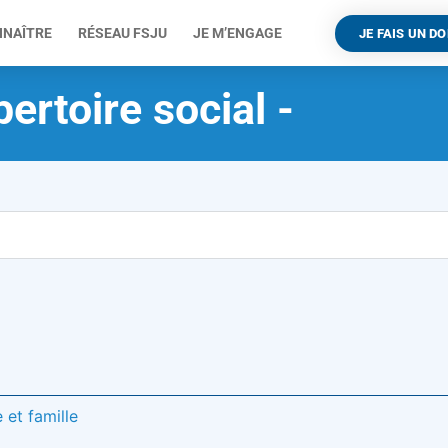
NNAÎTRE
RÉSEAU FSJU
JE M’ENGAGE
JE FAIS UN D
ertoire social -
A
 et famille