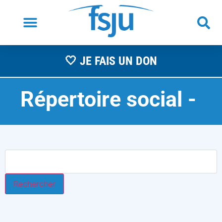
🤍 JE FAIS UN DON
Répertoire social -
A
s