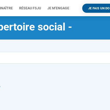
NNAÎTRE
RÉSEAU FSJU
JE M’ENGAGE
JE FAIS UN D
ertoire social -
A
p