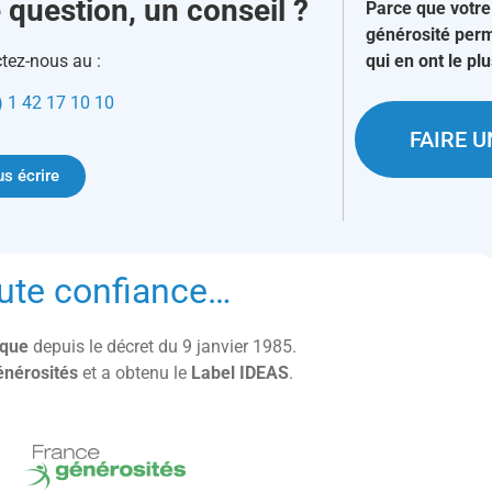
 question, un conseil ?
Parce que votre
générosité perm
tez-nous au :
qui en ont le pl
) 1 42 17 10 10
FAIRE 
s écrire
ute confiance…
lique
depuis le décret du 9 janvier 1985.
énérosités
et a obtenu le
Label IDEAS
.