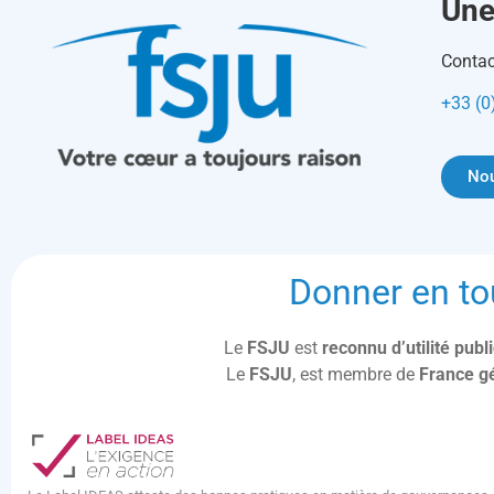
Une
Contac
+33 (0
Nou
Donner en to
Le
FSJU
est
reconnu d’utilité pub
Le
FSJU
, est membre de
France g