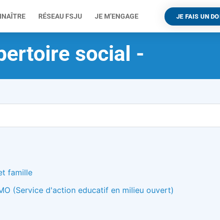
NNAÎTRE
RÉSEAU FSJU
JE M’ENGAGE
JE FAIS UN D
ertoire social -
t famille
O (Service d'action educatif en milieu ouvert)