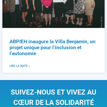
ABPIEH inaugure la Villa Benjamin, un
projet unique pour l’inclusion et
l’autonomie
LIRE LA SUITE »
SUIVEZ-NOUS ET VIVEZ AU
CŒUR DE LA SOLIDARITÉ