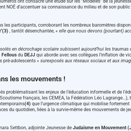
numéros ont consacré une étude sur les ‘’Modèles’’ de la jeunesse
ement NOÉ d’accentuer sa connaissance du milieu et de son public :
 tous les participants, corroborant les nombreux baromètres dispon
’
(3)
, tantôt désenchantée, «
elle que nous devons (pourtant) a
ssolés en décrochage scolaire subissent aujourd’hui les traumas
 Fellous
du
DEJJ
qui aborde avec ses collègues l’inflation de v
es pré-adolescents «
surexposés aux réseaux sociaux et aux imag
dans les mouvements !
és problématisant les enjeux de l’éducation informelle et de l’édu
 Scoutisme français, les CEMEA, la Fédération Léo Lagrange…), to
contemporains
(
4)
que l’urgence climatique qui mobilise fortement 
rgences du quotidien, liées à la survie-même des mouvements de j
amara Settbon, adjointe Jeunesse de
Judaïsme en Mouvement (