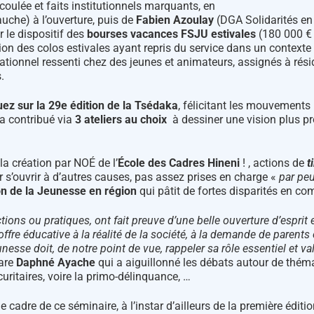
coulée et faits institutionnels marquants, en
che) à l’ouverture, puis de
Fabien Azoulay
(DGA Solidarités en 
r le dispositif des
bourses vacances FSJU estivales
(180 000 € o
tion des colos estivales ayant repris du service dans un contexte
rationnel ressenti chez des jeunes et animateurs, assignés à résid
.
uez sur la 29e édition de la Tsédaka
, félicitant les mouvements
, a contribué via
3 ateliers au choix
à dessiner une vision plus p
la création par NOÉ de l’
École des Cadres Hineni
! , actions de
t
r s’ouvrir à d’autres causes, pas assez prises en charge «
par peu
n de la Jeunesse en région
qui pâtit de fortes disparités en co
s ou pratiques, ont fait preuve d’une belle ouverture d’esprit et 
fre éducative à la réalité de la société, à la demande de parents
sse doit, de notre point de vue, rappeler sa rôle essentiel et v
are
Daphné Ayache
qui a aiguillonné les débats autour de théma
ritaires, voire la primo-délinquance, …
cadre de ce séminaire, à l’instar d’ailleurs de la première éditio