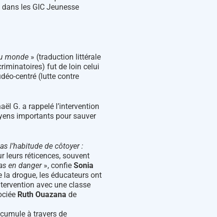
te dans les GIC Jeunesse
du monde
» (traduction littérale
iminatoires) fut de loin celui
déo-centré (lutte contre
ël G. a rappelé l’intervention
oyens importants pour sauver
s l’habitude de côtoyer :
ur leurs réticences, souvent
as en danger
», confie
Sonia
e la drogue, les éducateurs ont
ntervention avec une classe
ociée
Ruth Ouazana
de
et cumule à travers de