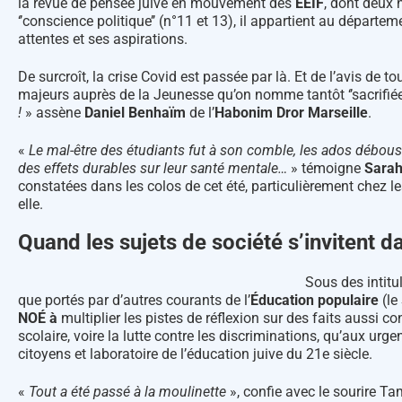
la revue de pensée juive en mouvement des
EEIF
, dont deux 
‘’conscience politique’’ (n°11 et 13), il appartient au départ
attentes et ses aspirations.
De surcroît, la crise Covid est passée par là. Et de l’avis de
majeurs auprès de la Jeunesse qu’on nomme tantôt ‘’sacrifiée’
!
» assène
Daniel Benhaïm
de l’
Habonim Dror Marseille
.
«
Le mal-être des étudiants fut à son comble, les ados débou
des effets durables sur leur santé mentale…
» témoigne
Sarah
constatées dans les colos de cet été, particulièrement chez l
elle.
Quand les sujets de société s’invitent 
Sous des intitul
que portés par d’autres courants de l’
Éducation populaire
(le
NOÉ à
multiplier les pistes de réflexion sur des faits aussi 
scolaire, voire la lutte contre les discriminations, qu’aux u
citoyens et laboratoire de l’éducation juive du 21e siècle.
«
Tout a été passé à la moulinette
», confie avec le sourire T