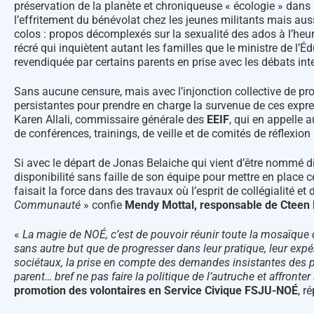
préservation de la planète et chroniqueuse « écologie » dans
l’effritement du bénévolat chez les jeunes militants mais aus
colos : propos décomplexés sur la sexualité des ados à l’heure
récré qui inquiètent autant les familles que le ministre de l
revendiquée par certains parents en prise avec les débats int
Sans aucune censure, mais avec l’injonction collective de pr
persistantes pour prendre en charge la survenue de ces expr
Karen Allali, commissaire générale des
EEIF
, qui en appelle 
de conférences, trainings, de veille et de comités de réflexio
Si avec le départ de Jonas Belaiche qui vient d’être nommé di
disponibilité sans faille de son équipe pour mettre en place 
faisait la force dans des travaux où l’esprit de collégialité et 
Communauté
» confie
Mendy Mottal, responsable de Cteen
«
La magie de NOÉ, c’est de pouvoir réunir toute la mosaïque 
sans autre but que de progresser dans leur pratique, leur exp
sociétaux, la prise en compte des demandes insistantes des pa
parent… bref ne pas faire la politique de l’autruche et affronte
promotion des
volontaires en Service Civique FSJU-NOÉ
, r