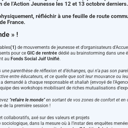
n de l’Action Jeunesse les 12 et 13 octobre derniers
s physiquement, réfléchir à une feuille de route comm
de France.
de » !
ables
(1)
de mouvements de jeunesse et d’organisateurs d’Accuei
ésents pour ce
GIC de rentrée
dédié au brainstorming dans une é
ent au
Fonds Social Juif Unifié
.
 une parenthèse de réflexion et d’échanges, qui n’a pas son pareil
ctive entre éducateurs, et ce quelle que soit leur mouvance ou le
ui a demandé à chaque responsable et
shaliah
(envoyé de l’Agence
quipe des workshops mobilisant de riches mutualisations d’exp
vez ‘’
refaire le monde
’’ en sortant de vos zones de confort et en
e de la première session !
t collaboratifs, axé sur des valeurs et projets
 sociologique, dans la mesure où à l’instar des enquêtes menées