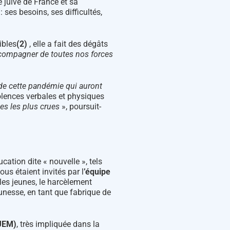
 juive de France et sa
 ses besoins, ses difficultés,
ibles
(
2)
, elle a fait des dégâts
ccompagner de toutes nos forces
 de cette pandémie qui auront
iolences verbales et physiques
es les plus crues
», poursuit-
cation dite « nouvelle », tels
us étaient invités par l
’équipe
les jeunes, le harcèlement
eunesse, en tant que fabrique de
JEM)
, très impliquée dans la