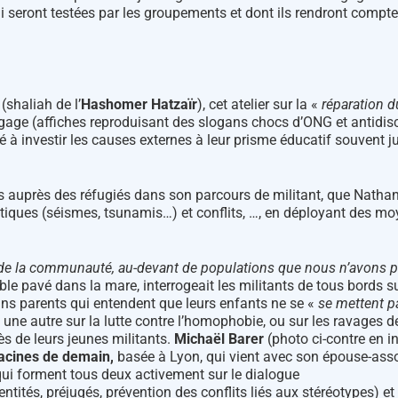
ui seront testées par les groupements et dont ils rendront comp
(shaliah de l’
Hashomer Hatzaïr
), cet atelier sur la «
réparation 
age (affiches reproduisant des slogans chocs d’ONG et antidiscr
à investir les causes externes à leur prisme éducatif souvent ju
rs auprès des réfugiés dans son parcours de militant, que Nathana
atiques (séismes, tsunamis…) et conflits, …, en déployant des m
rs de la communauté, au-devant de populations que nous n’avons pa
able pavé dans la mare, interrogeait les militants de tous bords s
tains parents qui entendent que leurs enfants ne se «
se mettent p
 une autre sur la lutte contre l’homophobie, ou sur les ravages d
ès de leurs jeunes militants.
Michaël Barer
(photo ci-contre en i
acines de demain,
basée à Lyon, qui vient avec son épouse-ass
 qui forment tous deux activement sur le dialogue
(identités, préjugés, prévention des conflits liés aux stéréotypes) 