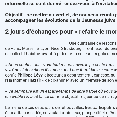
informelle se sont donné rendez-vous à l’invitatio
Objectif : se mettre au vert et, de nouveau réuni
accompagner les évolutions de la Jeunesse juive 
2 jours d’échanges pour « refaire le mon
Une quinzaine de respons
de Paris, Marseille, Lyon, Nice, Strasbourg… , ont répondu pr
ce collectif habitué, avant l’épidémie , à se réunir régulièrem
«
Nous souhaitions avant tout renouer avec le présentiel, dans
vivo’’ des interactions fécondes dont une formidable écoute a
confie
Philippe Lévy
, directeur du département Jeunesse, q
l’
Hashomer Hatzaïr
-, de co-animer avec un membre de son é
«
Ce séminaire est un espace-temps de libre parole où vous de
ensemble !
», a-t-il lancé comme objectif majeur au démarrag
Le menu de ces deux jours de retrouvailles, très participatifs e
éducatifs concertés, se voulait ambitieux, prospectif et même