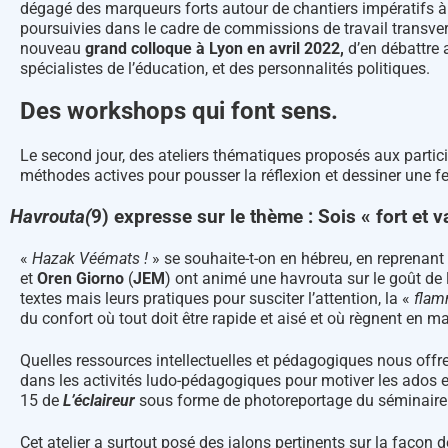
dégagé des marqueurs forts autour de chantiers impératifs à 
poursuivies dans le cadre de commissions de travail transver
nouveau
grand colloque à Lyon en avril 2022,
d’en débattre a
spécialistes de l’éducation, et des personnalités politiques.
Des workshops qui font sens.
Le second jour, des ateliers thématiques proposés aux parti
méthodes actives pour pousser la réflexion et dessiner une f
Havrouta
(
9)
expresse sur le thème : Sois « fort et vai
«
Hazak Véémats !
» se souhaite-t-on en hébreu, en reprenant
et
Oren Giorno
(
JEM
) ont animé une havrouta sur le goût de l
textes mais leurs pratiques pour susciter l’attention, la «
fla
du confort où tout doit être rapide et aisé et où règnent en maît
Quelles ressources intellectuelles et pédagogiques nous offre l
dans les activités ludo-pédagogiques pour motiver les ados e
15 de
L’éclaireur
sous forme de photoreportage du séminaire
Cet atelier a surtout posé des jalons pertinents sur la façon 