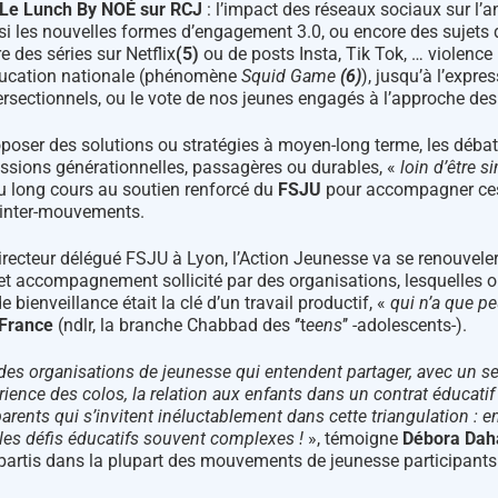
Le Lunch By NOÉ sur RCJ
: l’impact des réseaux sociaux sur l’a
si les nouvelles formes d’engagement 3.0, ou encore des sujets d
 des séries sur Netflix
(
5)
ou de posts Insta, Tik Tok, … violence
’Éducation nationale (phénomène
Squid Game
(6)
), jusqu’à l’expre
ersectionnels, ou le vote de nos jeunes engagés à l’approche des 
oposer des solutions ou stratégies à moyen-long terme, les débat
essions générationnelles, passagères ou durables, «
loin d’être s
au long cours au soutien renforcé du
FSJU
pour accompagner ces
n inter-mouvements.
recteur délégué FSJU à Lyon, l’Action Jeunesse va se renouveler,
cet accompagnement sollicité par des organisations, lesquelles o
de bienveillance était la clé d’un travail productif, «
qui n’a que pe
 France
(ndlr, la branche Chabbad des ‘’t
eens
’’ -adolescents-).
des organisations de jeunesse qui entendent partager, avec un se
érience des colos, la relation aux enfants dans un contrat éducat
rents qui s’invitent inéluctablement dans cette triangulation : e
r les défis éducatifs souvent complexes !
», témoigne
Débora Daha
épartis dans la plupart des mouvements de jeunesse participants