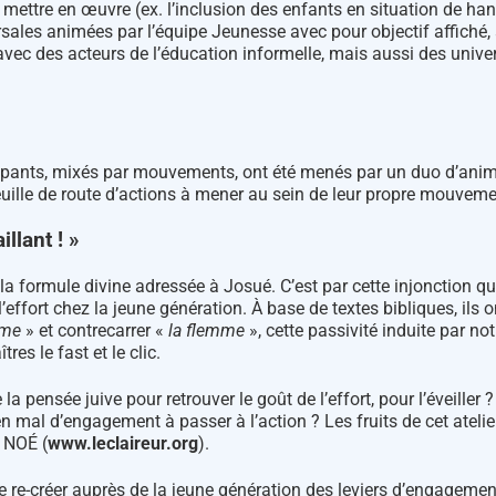
mettre en œuvre (ex. l’inclusion des enfants en situation de han
sales animées par l’équipe Jeunesse avec pour objectif affiché,
vec des acteurs de l’éducation informelle, mais aussi des univer
cipants, mixés par mouvements, ont été menés par un duo d’anim
euille de route d’actions à mener au sein de leur propre mouvem
llant ! »
 la formule divine adressée à Josué. C’est par cette injonction 
’effort chez la jeune génération. À base de textes bibliques, ils 
mme
» et contrecarrer «
la flemme
», cette passivité induite par no
res le fast et le clic.
a pensée juive pour retrouver le goût de l’effort, pour l’éveiller 
n mal d’engagement à passer à l’action ? Les fruits de cet ateli
 NOÉ (
www.leclaireur.org
).
de re-créer auprès de la jeune génération des leviers d’engagemen