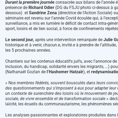
Durant la première journé
e
consacrée aux bilans de l’année é
présence de
Richard Odier
(DG du FSJU photo ci-dessus à gau
dessous) et
Sandrine Zena
(directrice de l’Action Sociale) su
séminaire est revenu sur l’année Covid écoulée qui, à l’excep
surveillance, a mis en lumière le déficit de contact intra-géné
sport, loisirs et de lien social, à force de confinements répétés
Le second jour,
après une intervention remarquée de
Julie G
historique et à venir, chacun.e, invité.e à prendre de l’altitude
les 5 prochaines années.
Chantiers sur les contenus éducatifs juifs, avec l’annonce de 
inclusion, du handicap, solidarité envers les migrants, …) pou
(Nathanaël Gozlan de
l’Hashomer Hatzaïr
), et
redynamisatio
« N
os membres fédérés, souvent bousculés dans leurs conviction
des questionnements qui s’imposent à eux pour adapter leur of
un contexte de surenchère des loisirs où le mouvement de jeune
sociale, de vivre ensemble et de transformation sociale
» décl
laïcité, les écueils du communautarisme, les phénomènes sécu
Les analyses passionnantes et exploratoires produites dans le 