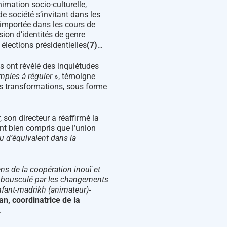
nimation socio-culturelle,
e société s’invitant dans les
 importée dans les cours de
ssion d’identités de genre
élections présidentielles
(7)
…
s ont révélé des inquiétudes
imples à réguler
», témoigne
 transformations, sous forme
 son directeur a réaffirmé la
nt bien compris que l’union
u d’équivalent dans la
ns de la coopération inouï et
if bousculé par les changements
nfant-madrikh (animateur)-
n, coordinatrice de la
.