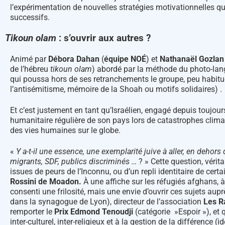
l’expérimentation de nouvelles stratégies motivationnelles q
successifs.
Tikoun olam
: s’ouvrir aux autres ?
Animé par
Débora Dahan
(
équipe NOÉ
) et
Nathanaël Gozlan
de l’hébreu
tikoun olam
) abordé par la méthode du photo-lang
qui poussa hors de ses retranchements le groupe, peu habitué 
l’antisémitisme, mémoire de la Shoah ou motifs solidaires) .
Et c’est justement en tant qu’Israélien, engagé depuis toujou
humanitaire régulière de son pays lors de catastrophes clim
des vies humaines sur le globe.
«
Y a-t-il une essence, une exemplarité juive à aller, en deho
migrants, SDF, publics discriminés …
? » Cette question, vérit
issues de peurs de l’Inconnu, ou d’un repli identitaire de cer
Rossini de Moadon.
À une affiche sur les réfugiés afghans, à
consenti une frilosité, mais une envie d’ouvrir ces sujets aupr
dans la synagogue de Lyon), directeur de l’association
Les R
remporter le
Prix Edmond Tenoudji
(catégorie »Espoir »), et
inter-culturel, inter-religieux et à la gestion de la différence 