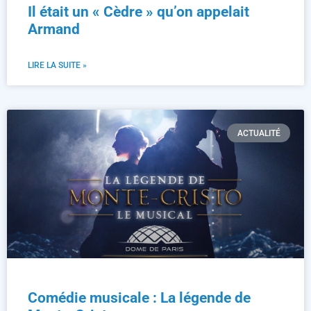
Il était un « Cèdre » qu’on appelait
Armand
LIRE LA SUITE »
ACTUALITÉ
Comédie musicale : La légende de