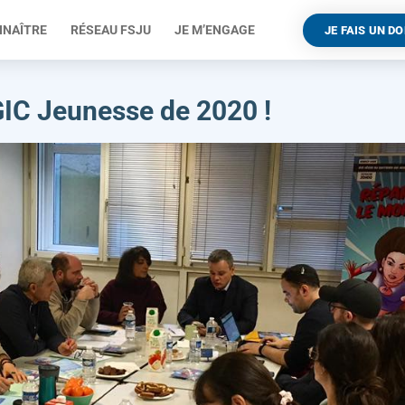
NNAÎTRE
RÉSEAU FSJU
JE M’ENGAGE
JE FAIS UN D
GIC Jeunesse de 2020 !