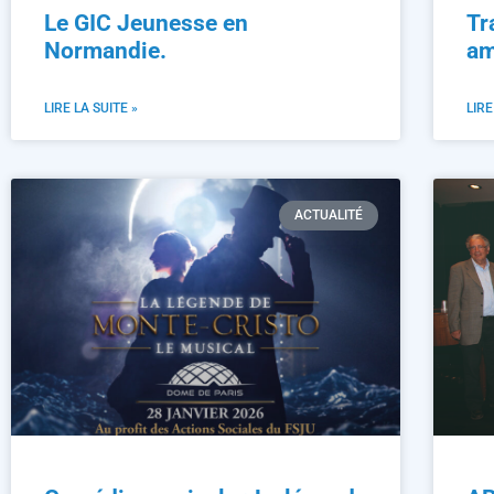
Le GIC Jeunesse en
Tr
Normandie.
am
LIRE LA SUITE »
LIRE
ACTUALITÉ