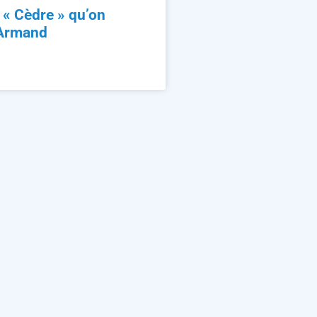
n « Cèdre » qu’on
 Armand