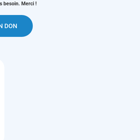
us besoin. Merci !
UN DON