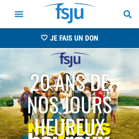
🤍 JE FAIS UN DON
20 ANS DE
NOS JOURS
HEUREUX