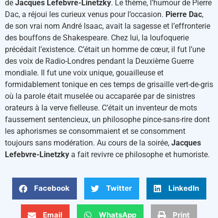
de
Jacques Lefebvre-Linetzky
. Le thème, l’humour de Pierre
Dac, a réjoui les curieux venus pour l’occasion.
Pierre Dac
,
de son vrai nom André Isaac, avait la sagesse et l’effronterie
des bouffons de Shakespeare. Chez lui, la loufoquerie
précédait l’existence. C’était un homme de cœur, il fut l’une
des voix de Radio-Londres pendant la Deuxième Guerre
mondiale. Il fut une voix unique, gouailleuse et
formidablement tonique en ces temps de grisaille vert-de-gris
où la parole était muselée ou accaparée par de sinistres
orateurs à la verve fielleuse. C’était un inventeur de mots
faussement sentencieux, un philosophe pince-sans-rire dont
les aphorismes se consommaient et se consomment
toujours sans modération. Au cours de la soirée,
Jacques
Lefebvre-Linetzky
a fait revivre ce philosophe et humoriste.
Facebook
Twitter
LinkedIn
Email
WhatsApp
Print