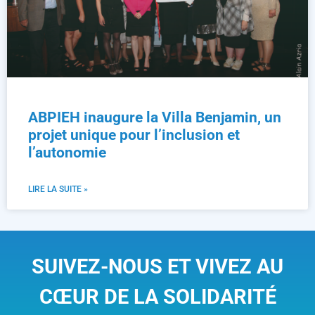
ABPIEH inaugure la Villa Benjamin, un
projet unique pour l’inclusion et
l’autonomie
LIRE LA SUITE »
SUIVEZ-NOUS ET VIVEZ AU
CŒUR DE LA SOLIDARITÉ