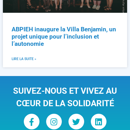
ABPIEH inaugure la Villa Benjamin, un
projet unique pour l’inclusion et
l’autonomie
LIRE LA SUITE »
SUIVEZ-NOUS ET VIVEZ AU
CŒUR DE LA SOLIDARITÉ