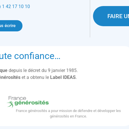
) 1 42 17 10 10
FAIRE 
s écrire
ute confiance…
lique
depuis le décret du 9 janvier 1985.
énérosités
et a obtenu le
Label IDEAS
.
France générosités a pour mission de défendre et développer les
générosités en France.