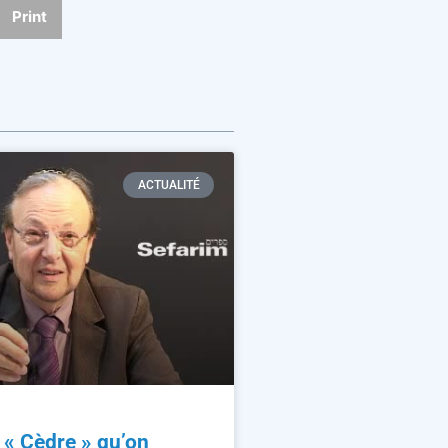
Print
ACTUALITÉ
n « Cèdre » qu’on