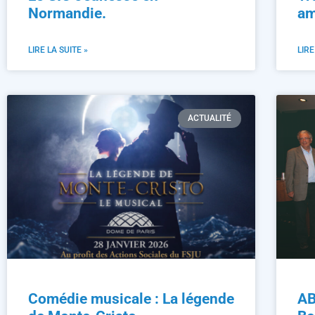
Normandie.
am
LIRE LA SUITE »
LIRE
ACTUALITÉ
Comédie musicale : La légende
AB