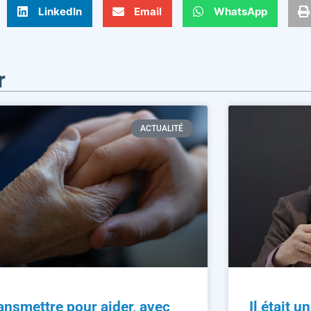
LinkedIn
Email
WhatsApp
r
ACTUALITÉ
ansmettre pour aider, avec
Il était u