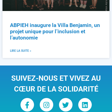
ABPIEH inaugure la Villa Benjamin, un
projet unique pour l’inclusion et
l’autonomie
LIRE LA SUITE »
SUIVEZ-NOUS ET VIVEZ AU
CŒUR DE LA SOLIDARITÉ