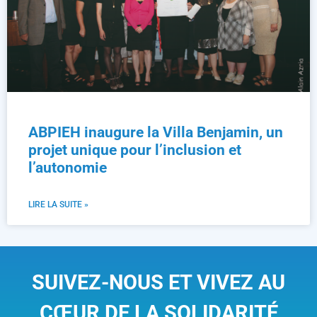
ABPIEH inaugure la Villa Benjamin, un
projet unique pour l’inclusion et
l’autonomie
LIRE LA SUITE »
SUIVEZ-NOUS ET VIVEZ AU
CŒUR DE LA SOLIDARITÉ